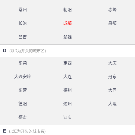
常州
朝阳
赤峰
长治
成都
昌都
昌吉
楚雄
D
(以D为开头的城市名)
东莞
定西
大庆
大兴安岭
大连
丹东
东营
德州
大同
德阳
达州
大理
德宏
迪庆
E
(以E为开头的城市名)