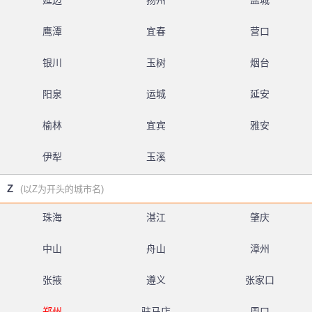
延边
扬州
盐城
鹰潭
宜春
营口
银川
玉树
烟台
阳泉
运城
延安
榆林
宜宾
雅安
伊犁
玉溪
Z
(以Z为开头的城市名)
珠海
湛江
肇庆
中山
舟山
漳州
张掖
遵义
张家口
郑州
驻马店
周口