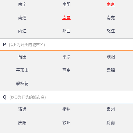
南宁
南阳
南京
南通
南昌
南充
内江
那曲
怒江
P
(以P为开头的城市名)
莆田
平凉
濮阳
平顶山
萍乡
盘锦
攀枝花
Q
(以Q为开头的城市名)
清远
衢州
泉州
庆阳
钦州
黔南