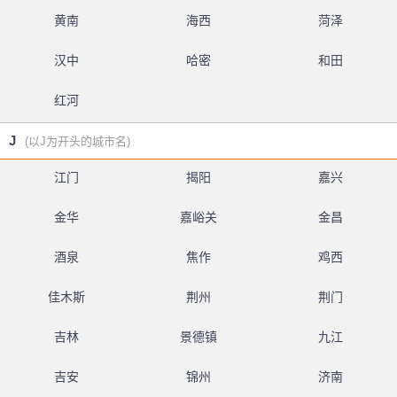
黄南
海西
菏泽
汉中
哈密
和田
红河
J
(以J为开头的城市名)
江门
揭阳
嘉兴
金华
嘉峪关
金昌
酒泉
焦作
鸡西
佳木斯
荆州
荆门
吉林
景德镇
九江
吉安
锦州
济南