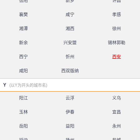
信阳
新乡
许昌
襄樊
咸宁
孝感
湘潭
湘西
徐州
新余
兴安盟
锡林郭勒
西宁
忻州
西安
咸阳
西双版纳
Y
(以Y为开头的城市名)
阳江
云浮
义乌
玉林
伊春
宜昌
岳阳
益阳
永州