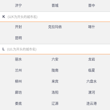
济宁
晋城
晋中
K
(以K为开头的城市名)
开封
克拉玛依
喀什
昆明
L
(以L为开头的城市名)
丽水
六安
龙岩
兰州
陇南
临夏
柳州
来宾
六盘水
廊坊
洛阳
漯河
娄底
辽源
连云港