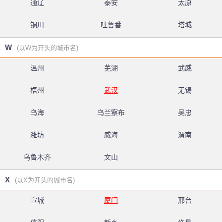
通辽
泰安
太原
铜川
吐鲁番
塔城
W
(以W为开头的城市名)
温州
芜湖
武威
梧州
武汉
无锡
乌海
乌兰察布
吴忠
潍坊
威海
渭南
乌鲁木齐
文山
X
(以X为开头的城市名)
宣城
厦门
邢台