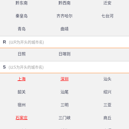
黔东南
黔西南
迁安
秦皇岛
齐齐哈尔
七台河
青岛
曲靖
R
(以R为开头的城市名)
日照
日喀则
S
(以S为开头的城市名)
上海
深圳
汕头
韶关
汕尾
绍兴
宿州
三明
三亚
石家庄
三门峡
商丘