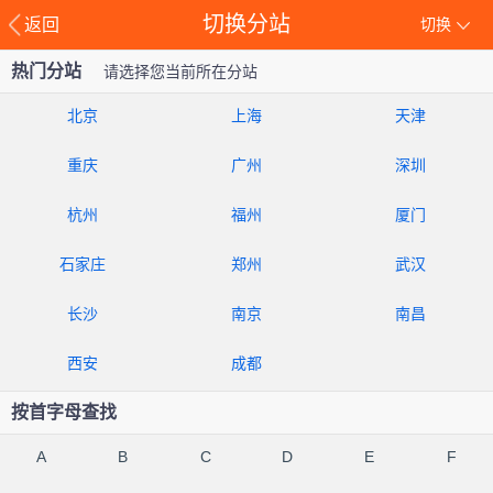
切换分站
返回
切换
热门分站
请选择您当前所在分站
北京
上海
天津
重庆
广州
深圳
杭州
福州
厦门
石家庄
郑州
武汉
长沙
南京
南昌
西安
成都
按首字母查找
A
B
C
D
E
F