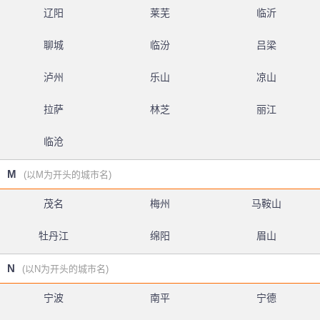
辽阳
莱芜
临沂
聊城
临汾
吕梁
泸州
乐山
凉山
拉萨
林芝
丽江
临沧
M
(以M为开头的城市名)
茂名
梅州
马鞍山
牡丹江
绵阳
眉山
N
(以N为开头的城市名)
宁波
南平
宁德