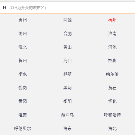
H
(以H为开头的城市名)
惠州
河源
杭州
湖州
合肥
淮南
淮北
黄山
河池
贺州
海口
邯郸
衡水
鹤壁
哈尔滨
鹤岗
黑河
黄石
黄冈
衡阳
怀化
淮安
葫芦岛
呼和浩特
呼伦贝尔
海东
海北