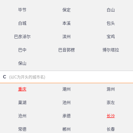
毕节
保定
白山
白城
本溪
包头
巴彦淖尔
滨州
宝鸡
巴中
巴音郭楞
博尔塔拉
保山
C
(以C为开头的城市名)
重庆
潮州
滁州
巢湖
池州
崇左
沧州
承德
长沙
常德
郴州
长春