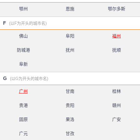
鄂州
恩施
鄂尔多斯
F
(以F为开头的城市名)
佛山
阜阳
福州
防城港
抚州
抚顺
阜新
G
(以G为开头的城市名)
广州
甘南
桂林
贵港
贵阳
赣州
固原
果洛
广安
广元
甘孜