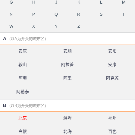
G
H
J
K
L
M
N
P
Q
R
S
T
W
X
Y
Z
A
(以A为开头的城市名)
安庆
安顺
安阳
鞍山
阿拉善
安康
阿坝
阿里
阿克苏
阿勒泰
B
(以B为开头的城市名)
北京
蚌埠
亳州
白银
北海
百色