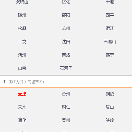
双鸭山
绥化
十堰
随州
邵阳
四平
松原
苏州
宿迁
上饶
沈阳
石嘴山
朔州
商洛
遂宁
山南
石河子
T
(以T为开头的城市名)
天津
台州
铜陵
天水
铜仁
唐山
通化
泰州
铁岭