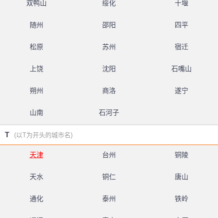
双鸭山
绥化
十堰
随州
邵阳
四平
松原
苏州
宿迁
上饶
沈阳
石嘴山
朔州
商洛
遂宁
山南
石河子
T
(以T为开头的城市名)
天津
台州
铜陵
天水
铜仁
唐山
通化
泰州
铁岭