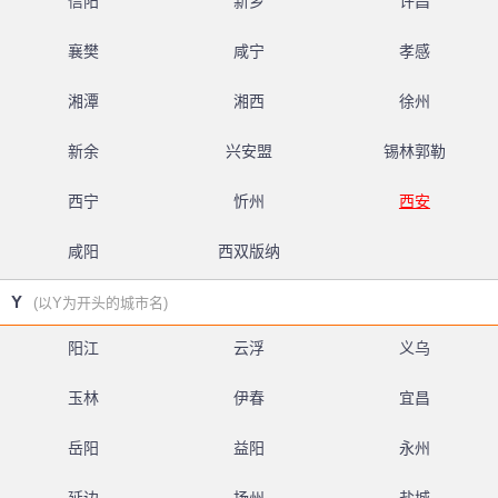
信阳
新乡
许昌
襄樊
咸宁
孝感
湘潭
湘西
徐州
新余
兴安盟
锡林郭勒
西宁
忻州
西安
咸阳
西双版纳
Y
(以Y为开头的城市名)
阳江
云浮
义乌
玉林
伊春
宜昌
岳阳
益阳
永州