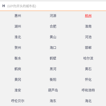
H
(以H为开头的城市名)
惠州
河源
杭州
湖州
合肥
淮南
淮北
黄山
河池
贺州
海口
邯郸
衡水
鹤壁
哈尔滨
鹤岗
黑河
黄石
黄冈
衡阳
怀化
淮安
葫芦岛
呼和浩特
呼伦贝尔
海东
海北