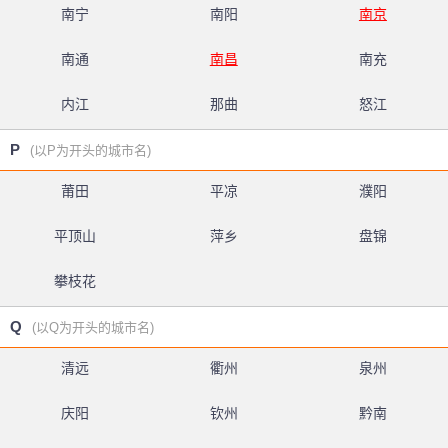
南宁
南阳
南京
南通
南昌
南充
内江
那曲
怒江
P
(以P为开头的城市名)
莆田
平凉
濮阳
平顶山
萍乡
盘锦
攀枝花
Q
(以Q为开头的城市名)
清远
衢州
泉州
庆阳
钦州
黔南