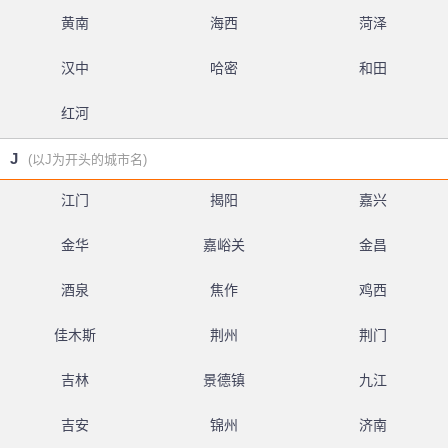
黄南
海西
菏泽
汉中
哈密
和田
红河
J
(以J为开头的城市名)
江门
揭阳
嘉兴
金华
嘉峪关
金昌
酒泉
焦作
鸡西
佳木斯
荆州
荆门
吉林
景德镇
九江
吉安
锦州
济南