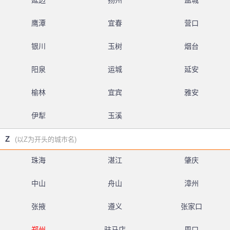
延边
扬州
盐城
鹰潭
宜春
营口
银川
玉树
烟台
阳泉
运城
延安
榆林
宜宾
雅安
伊犁
玉溪
Z
(以Z为开头的城市名)
珠海
湛江
肇庆
中山
舟山
漳州
张掖
遵义
张家口
郑州
驻马店
周口