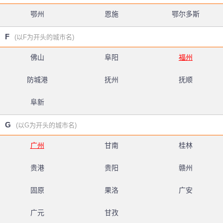
鄂州
恩施
鄂尔多斯
F
(以F为开头的城市名)
佛山
阜阳
福州
防城港
抚州
抚顺
阜新
G
(以G为开头的城市名)
广州
甘南
桂林
贵港
贵阳
赣州
固原
果洛
广安
广元
甘孜