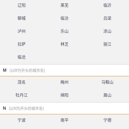
辽阳
莱芜
临沂
聊城
临汾
吕梁
泸州
乐山
凉山
拉萨
林芝
丽江
临沧
M
(以M为开头的城市名)
茂名
梅州
马鞍山
牡丹江
绵阳
眉山
N
(以N为开头的城市名)
宁波
南平
宁德