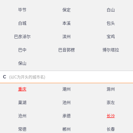
毕节
保定
白山
白城
本溪
包头
巴彦淖尔
滨州
宝鸡
巴中
巴音郭楞
博尔塔拉
保山
C
(以C为开头的城市名)
重庆
潮州
滁州
巢湖
池州
崇左
沧州
承德
长沙
常德
郴州
长春