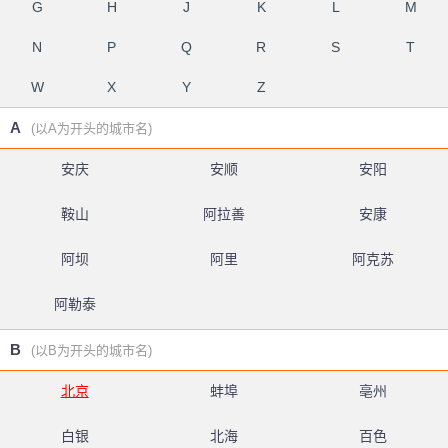
G
H
J
K
L
M
N
P
Q
R
S
T
W
X
Y
Z
A
(以A为开头的城市名)
安庆
安顺
安阳
鞍山
阿拉善
安康
阿坝
阿里
阿克苏
阿勒泰
B
(以B为开头的城市名)
北京
蚌埠
亳州
白银
北海
百色