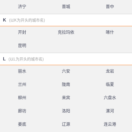
济宁
晋城
晋中
K
(以K为开头的城市名)
开封
克拉玛依
喀什
昆明
L
(以L为开头的城市名)
丽水
六安
龙岩
兰州
陇南
临夏
柳州
来宾
六盘水
廊坊
洛阳
漯河
娄底
辽源
连云港