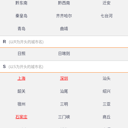
黔东南
黔西南
迁安
秦皇岛
齐齐哈尔
七台河
青岛
曲靖
R
(以R为开头的城市名)
日照
日喀则
S
(以S为开头的城市名)
上海
深圳
汕头
韶关
汕尾
绍兴
宿州
三明
三亚
石家庄
三门峡
商丘