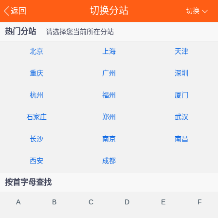
切换分站
返回
切换
热门分站
请选择您当前所在分站
北京
上海
天津
重庆
广州
深圳
杭州
福州
厦门
石家庄
郑州
武汉
长沙
南京
南昌
西安
成都
按首字母查找
A
B
C
D
E
F