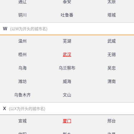
通辽
泰安
太原
铜川
吐鲁番
塔城
W
(以W为开头的城市名)
温州
芜湖
武威
梧州
武汉
无锡
乌海
乌兰察布
吴忠
潍坊
威海
渭南
乌鲁木齐
文山
X
(以X为开头的城市名)
宣城
厦门
邢台