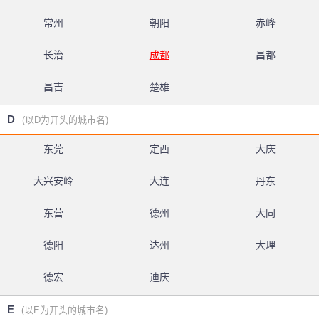
常州
朝阳
赤峰
长治
成都
昌都
昌吉
楚雄
D
(以D为开头的城市名)
东莞
定西
大庆
大兴安岭
大连
丹东
东营
德州
大同
德阳
达州
大理
德宏
迪庆
E
(以E为开头的城市名)