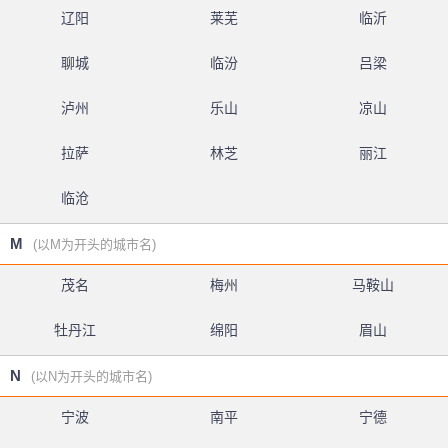
辽阳
莱芜
临沂
聊城
临汾
吕梁
泸州
乐山
凉山
拉萨
林芝
丽江
临沧
M
(以M为开头的城市名)
茂名
梅州
马鞍山
牡丹江
绵阳
眉山
N
(以N为开头的城市名)
宁波
南平
宁德