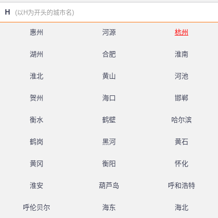
H
(以H为开头的城市名)
惠州
河源
杭州
湖州
合肥
淮南
淮北
黄山
河池
贺州
海口
邯郸
衡水
鹤壁
哈尔滨
鹤岗
黑河
黄石
黄冈
衡阳
怀化
淮安
葫芦岛
呼和浩特
呼伦贝尔
海东
海北