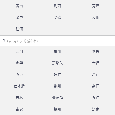
黄南
海西
菏泽
汉中
哈密
和田
红河
J
(以J为开头的城市名)
江门
揭阳
嘉兴
金华
嘉峪关
金昌
酒泉
焦作
鸡西
佳木斯
荆州
荆门
吉林
景德镇
九江
吉安
锦州
济南