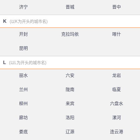
济宁
晋城
晋中
K
(以K为开头的城市名)
开封
克拉玛依
喀什
昆明
L
(以L为开头的城市名)
丽水
六安
龙岩
兰州
陇南
临夏
柳州
来宾
六盘水
廊坊
洛阳
漯河
娄底
辽源
连云港