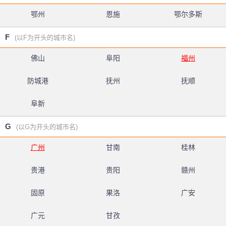
鄂州
恩施
鄂尔多斯
F
(以F为开头的城市名)
佛山
阜阳
福州
防城港
抚州
抚顺
阜新
G
(以G为开头的城市名)
广州
甘南
桂林
贵港
贵阳
赣州
固原
果洛
广安
广元
甘孜