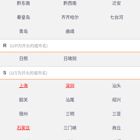
黔东南
黔西南
迁安
秦皇岛
齐齐哈尔
七台河
青岛
曲靖
R
(以R为开头的城市名)
日照
日喀则
S
(以S为开头的城市名)
上海
深圳
汕头
韶关
汕尾
绍兴
宿州
三明
三亚
石家庄
三门峡
商丘