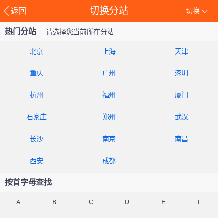
切换分站
返回
切换
热门分站
请选择您当前所在分站
北京
上海
天津
重庆
广州
深圳
杭州
福州
厦门
石家庄
郑州
武汉
长沙
南京
南昌
西安
成都
按首字母查找
A
B
C
D
E
F