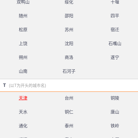
双鸭山
绥化
十堰
随州
邵阳
四平
松原
苏州
宿迁
上饶
沈阳
石嘴山
朔州
商洛
遂宁
山南
石河子
T
(以T为开头的城市名)
天津
台州
铜陵
天水
铜仁
唐山
通化
泰州
铁岭