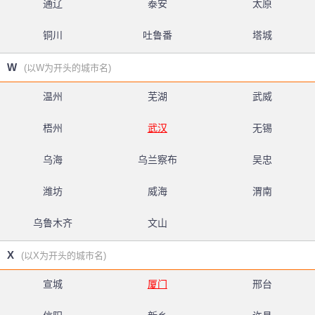
通辽
泰安
太原
铜川
吐鲁番
塔城
W
(以W为开头的城市名)
温州
芜湖
武威
梧州
武汉
无锡
乌海
乌兰察布
吴忠
潍坊
威海
渭南
乌鲁木齐
文山
X
(以X为开头的城市名)
宣城
厦门
邢台