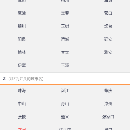
延边
扬州
盐城
鹰潭
宜春
营口
银川
玉树
烟台
阳泉
运城
延安
榆林
宜宾
雅安
伊犁
玉溪
Z
(以Z为开头的城市名)
珠海
湛江
肇庆
中山
舟山
漳州
张掖
遵义
张家口
郑州
驻马店
周口