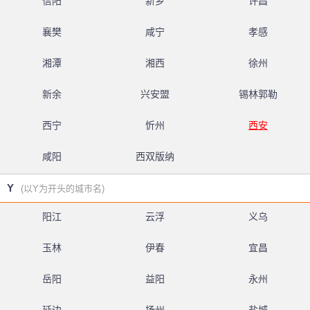
信阳
新乡
许昌
襄樊
咸宁
孝感
湘潭
湘西
徐州
新余
兴安盟
锡林郭勒
西宁
忻州
西安
咸阳
西双版纳
Y
(以Y为开头的城市名)
阳江
云浮
义乌
玉林
伊春
宜昌
岳阳
益阳
永州