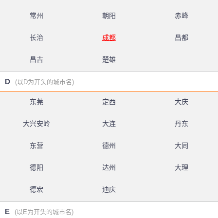
常州
朝阳
赤峰
长治
成都
昌都
昌吉
楚雄
D
(以D为开头的城市名)
东莞
定西
大庆
大兴安岭
大连
丹东
东营
德州
大同
德阳
达州
大理
德宏
迪庆
E
(以E为开头的城市名)