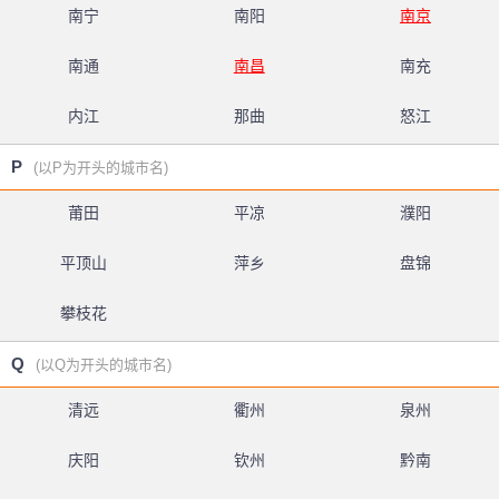
南宁
南阳
南京
南通
南昌
南充
内江
那曲
怒江
P
(以P为开头的城市名)
莆田
平凉
濮阳
平顶山
萍乡
盘锦
攀枝花
Q
(以Q为开头的城市名)
清远
衢州
泉州
庆阳
钦州
黔南