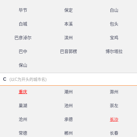
毕节
保定
白山
白城
本溪
包头
巴彦淖尔
滨州
宝鸡
巴中
巴音郭楞
博尔塔拉
保山
C
(以C为开头的城市名)
重庆
潮州
滁州
巢湖
池州
崇左
沧州
承德
长沙
常德
郴州
长春