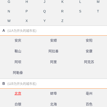
G
H
J
K
L
M
N
P
Q
R
S
T
W
X
Y
Z
A
(以A为开头的城市名)
安庆
安顺
安阳
鞍山
阿拉善
安康
阿坝
阿里
阿克苏
阿勒泰
B
(以B为开头的城市名)
北京
蚌埠
亳州
白银
北海
百色