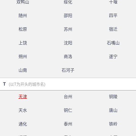
双鸭山
绥化
十堰
随州
邵阳
四平
松原
苏州
宿迁
上饶
沈阳
石嘴山
朔州
商洛
遂宁
山南
石河子
T
(以T为开头的城市名)
天津
台州
铜陵
天水
铜仁
唐山
通化
泰州
铁岭