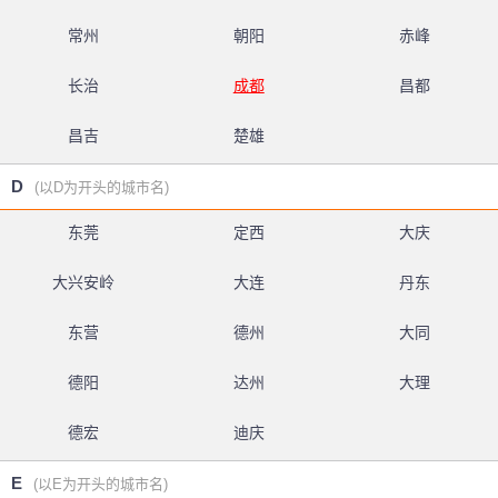
常州
朝阳
赤峰
长治
成都
昌都
昌吉
楚雄
D
(以D为开头的城市名)
东莞
定西
大庆
大兴安岭
大连
丹东
东营
德州
大同
德阳
达州
大理
德宏
迪庆
E
(以E为开头的城市名)