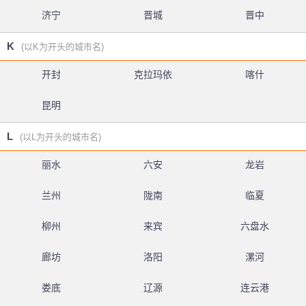
济宁
晋城
晋中
K
(以K为开头的城市名)
开封
克拉玛依
喀什
昆明
L
(以L为开头的城市名)
丽水
六安
龙岩
兰州
陇南
临夏
柳州
来宾
六盘水
廊坊
洛阳
漯河
娄底
辽源
连云港