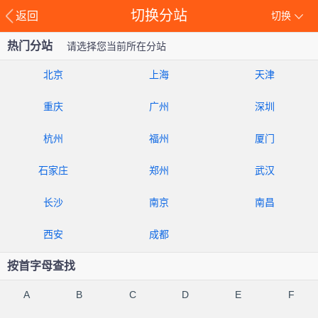
切换分站
返回
切换
热门分站
请选择您当前所在分站
北京
上海
天津
重庆
广州
深圳
杭州
福州
厦门
石家庄
郑州
武汉
长沙
南京
南昌
西安
成都
按首字母查找
A
B
C
D
E
F