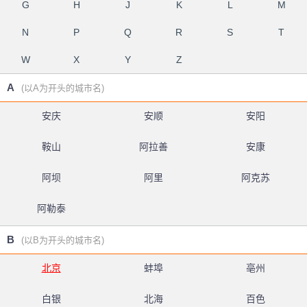
G
H
J
K
L
M
N
P
Q
R
S
T
W
X
Y
Z
A
(以A为开头的城市名)
安庆
安顺
安阳
鞍山
阿拉善
安康
阿坝
阿里
阿克苏
阿勒泰
B
(以B为开头的城市名)
北京
蚌埠
亳州
白银
北海
百色