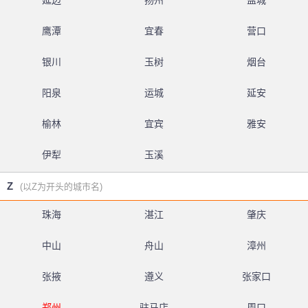
延边
扬州
盐城
鹰潭
宜春
营口
银川
玉树
烟台
阳泉
运城
延安
榆林
宜宾
雅安
伊犁
玉溪
Z
(以Z为开头的城市名)
珠海
湛江
肇庆
中山
舟山
漳州
张掖
遵义
张家口
郑州
驻马店
周口