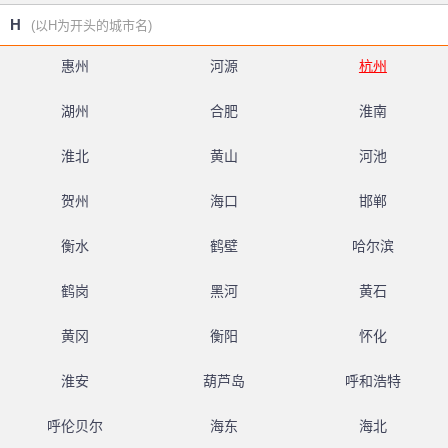
H
(以H为开头的城市名)
惠州
河源
杭州
湖州
合肥
淮南
淮北
黄山
河池
贺州
海口
邯郸
衡水
鹤壁
哈尔滨
鹤岗
黑河
黄石
黄冈
衡阳
怀化
淮安
葫芦岛
呼和浩特
呼伦贝尔
海东
海北