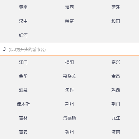
黄南
海西
菏泽
汉中
哈密
和田
红河
J
(以J为开头的城市名)
江门
揭阳
嘉兴
金华
嘉峪关
金昌
酒泉
焦作
鸡西
佳木斯
荆州
荆门
吉林
景德镇
九江
吉安
锦州
济南