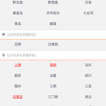
黔东南
黔西南
迁安
秦皇岛
齐齐哈尔
七台河
青岛
曲靖
R
(以R为开头的城市名)
日照
日喀则
S
(以S为开头的城市名)
上海
深圳
汕头
韶关
汕尾
绍兴
宿州
三明
三亚
石家庄
三门峡
商丘