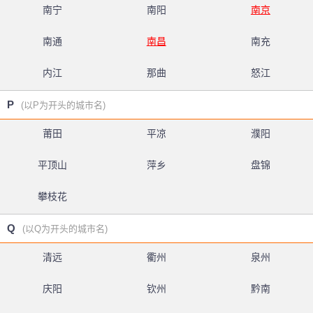
南宁
南阳
南京
南通
南昌
南充
内江
那曲
怒江
P
(以P为开头的城市名)
莆田
平凉
濮阳
平顶山
萍乡
盘锦
攀枝花
Q
(以Q为开头的城市名)
清远
衢州
泉州
庆阳
钦州
黔南