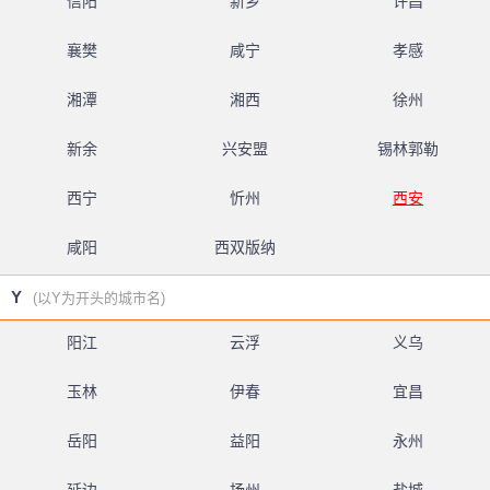
信阳
新乡
许昌
襄樊
咸宁
孝感
湘潭
湘西
徐州
新余
兴安盟
锡林郭勒
西宁
忻州
西安
咸阳
西双版纳
Y
(以Y为开头的城市名)
阳江
云浮
义乌
玉林
伊春
宜昌
岳阳
益阳
永州