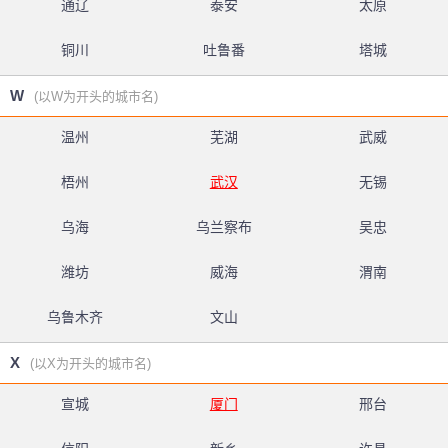
通辽
泰安
太原
铜川
吐鲁番
塔城
W
(以W为开头的城市名)
温州
芜湖
武威
梧州
武汉
无锡
乌海
乌兰察布
吴忠
潍坊
威海
渭南
乌鲁木齐
文山
X
(以X为开头的城市名)
宣城
厦门
邢台