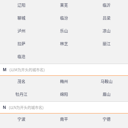
辽阳
莱芜
临沂
聊城
临汾
吕梁
泸州
乐山
凉山
拉萨
林芝
丽江
临沧
M
(以M为开头的城市名)
茂名
梅州
马鞍山
牡丹江
绵阳
眉山
N
(以N为开头的城市名)
宁波
南平
宁德