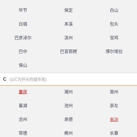
毕节
保定
白山
白城
本溪
包头
巴彦淖尔
滨州
宝鸡
巴中
巴音郭楞
博尔塔拉
保山
C
(以C为开头的城市名)
重庆
潮州
滁州
巢湖
池州
崇左
沧州
承德
长沙
常德
郴州
长春