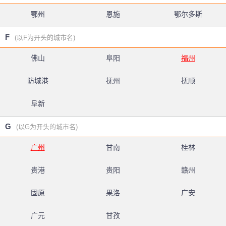
鄂州
恩施
鄂尔多斯
F
(以F为开头的城市名)
佛山
阜阳
福州
防城港
抚州
抚顺
阜新
G
(以G为开头的城市名)
广州
甘南
桂林
贵港
贵阳
赣州
固原
果洛
广安
广元
甘孜