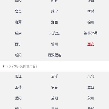
信阳
新乡
许昌
襄樊
咸宁
孝感
湘潭
湘西
徐州
新余
兴安盟
锡林郭勒
西宁
忻州
西安
咸阳
西双版纳
Y
(以Y为开头的城市名)
阳江
云浮
义乌
玉林
伊春
宜昌
岳阳
益阳
永州