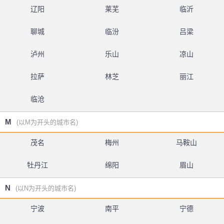
辽阳
莱芜
临沂
聊城
临汾
吕梁
泸州
乐山
凉山
拉萨
林芝
丽江
临沧
M
(以M为开头的城市名)
茂名
梅州
马鞍山
牡丹江
绵阳
眉山
N
(以N为开头的城市名)
宁波
南平
宁德