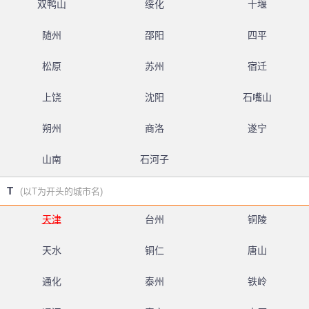
双鸭山
绥化
十堰
随州
邵阳
四平
松原
苏州
宿迁
上饶
沈阳
石嘴山
朔州
商洛
遂宁
山南
石河子
T
(以T为开头的城市名)
天津
台州
铜陵
天水
铜仁
唐山
通化
泰州
铁岭