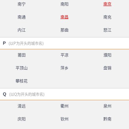
南宁
南阳
南京
南通
南昌
南充
内江
那曲
怒江
P
(以P为开头的城市名)
莆田
平凉
濮阳
平顶山
萍乡
盘锦
攀枝花
Q
(以Q为开头的城市名)
清远
衢州
泉州
庆阳
钦州
黔南