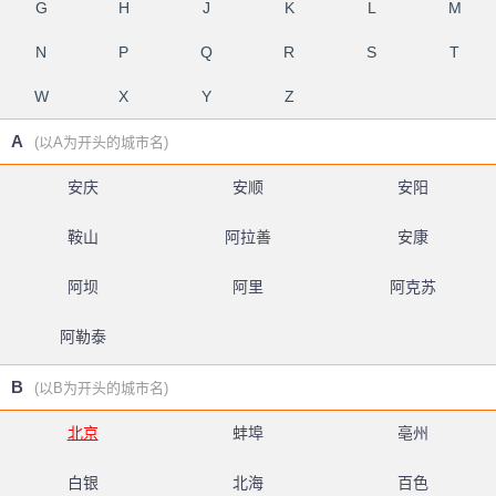
G
H
J
K
L
M
N
P
Q
R
S
T
W
X
Y
Z
A
(以A为开头的城市名)
安庆
安顺
安阳
鞍山
阿拉善
安康
阿坝
阿里
阿克苏
阿勒泰
B
(以B为开头的城市名)
北京
蚌埠
亳州
白银
北海
百色