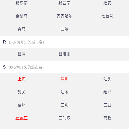
黔东南
黔西南
迁安
秦皇岛
齐齐哈尔
七台河
青岛
曲靖
R
(以R为开头的城市名)
日照
日喀则
S
(以S为开头的城市名)
上海
深圳
汕头
韶关
汕尾
绍兴
宿州
三明
三亚
石家庄
三门峡
商丘