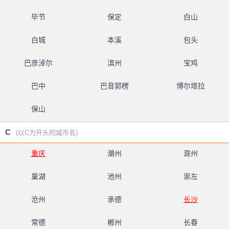
毕节
保定
白山
白城
本溪
包头
巴彦淖尔
滨州
宝鸡
巴中
巴音郭楞
博尔塔拉
保山
C
(以C为开头的城市名)
重庆
潮州
滁州
巢湖
池州
崇左
沧州
承德
长沙
常德
郴州
长春