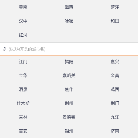
黄南
海西
菏泽
汉中
哈密
和田
红河
J
(以J为开头的城市名)
江门
揭阳
嘉兴
金华
嘉峪关
金昌
酒泉
焦作
鸡西
佳木斯
荆州
荆门
吉林
景德镇
九江
吉安
锦州
济南