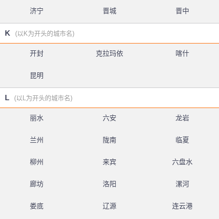
济宁
晋城
晋中
K
(以K为开头的城市名)
开封
克拉玛依
喀什
昆明
L
(以L为开头的城市名)
丽水
六安
龙岩
兰州
陇南
临夏
柳州
来宾
六盘水
廊坊
洛阳
漯河
娄底
辽源
连云港