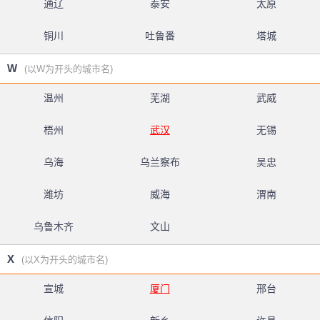
通辽
泰安
太原
铜川
吐鲁番
塔城
W
(以W为开头的城市名)
温州
芜湖
武威
梧州
武汉
无锡
乌海
乌兰察布
吴忠
潍坊
威海
渭南
乌鲁木齐
文山
X
(以X为开头的城市名)
宣城
厦门
邢台