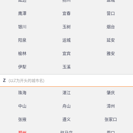
延边
扬州
盐城
鹰潭
宜春
营口
银川
玉树
烟台
阳泉
运城
延安
榆林
宜宾
雅安
伊犁
玉溪
Z
(以Z为开头的城市名)
珠海
湛江
肇庆
中山
舟山
漳州
张掖
遵义
张家口
郑州
驻马店
周口