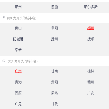
鄂州
恩施
鄂尔多斯
F
(以F为开头的城市名)
佛山
阜阳
福州
防城港
抚州
抚顺
阜新
G
(以G为开头的城市名)
广州
甘南
桂林
贵港
贵阳
赣州
固原
果洛
广安
广元
甘孜