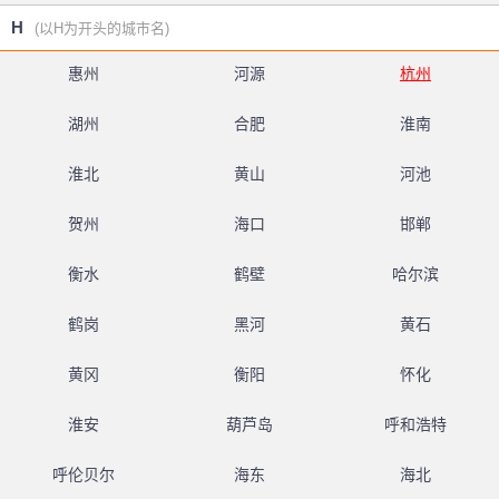
H
(以H为开头的城市名)
惠州
河源
杭州
湖州
合肥
淮南
淮北
黄山
河池
贺州
海口
邯郸
衡水
鹤壁
哈尔滨
鹤岗
黑河
黄石
黄冈
衡阳
怀化
淮安
葫芦岛
呼和浩特
呼伦贝尔
海东
海北