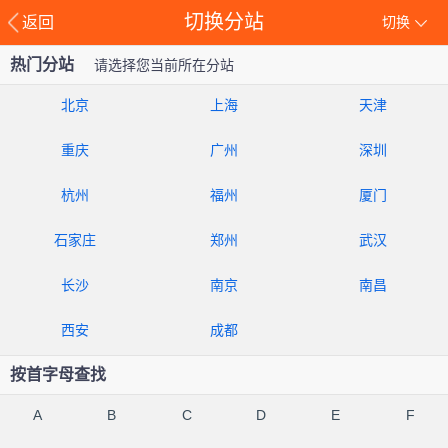
切换分站
返回
切换
热门分站
请选择您当前所在分站
北京
上海
天津
重庆
广州
深圳
杭州
福州
厦门
石家庄
郑州
武汉
长沙
南京
南昌
西安
成都
按首字母查找
A
B
C
D
E
F