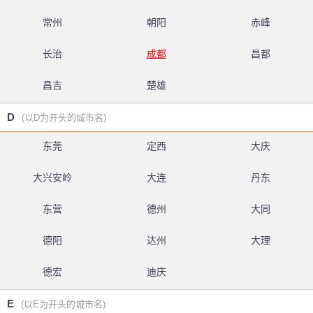
常州
朝阳
赤峰
长治
成都
昌都
昌吉
楚雄
D
(以D为开头的城市名)
东莞
定西
大庆
大兴安岭
大连
丹东
东营
德州
大同
德阳
达州
大理
德宏
迪庆
E
(以E为开头的城市名)