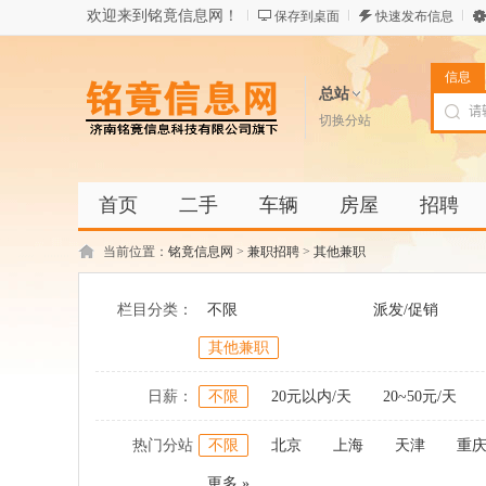
欢迎来到铭竟信息网！
保存到桌面
快速发布信息
信息
总站
切换分站
首页
二手
车辆
房屋
招聘
当前位置：
铭竟信息网
>
兼职招聘
>
其他兼职
栏目分类：
不限
派发/促销
其他兼职
日薪：
不限
20元以内/天
20~50元/天
热门分站
不限
北京
上海
天津
重
更多 »