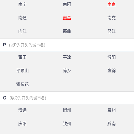
南宁
南阳
南京
南通
南昌
南充
内江
那曲
怒江
P
(以P为开头的城市名)
莆田
平凉
濮阳
平顶山
萍乡
盘锦
攀枝花
Q
(以Q为开头的城市名)
清远
衢州
泉州
庆阳
钦州
黔南