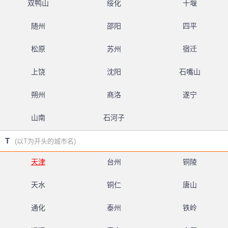
双鸭山
绥化
十堰
随州
邵阳
四平
松原
苏州
宿迁
上饶
沈阳
石嘴山
朔州
商洛
遂宁
山南
石河子
T
(以T为开头的城市名)
天津
台州
铜陵
天水
铜仁
唐山
通化
泰州
铁岭