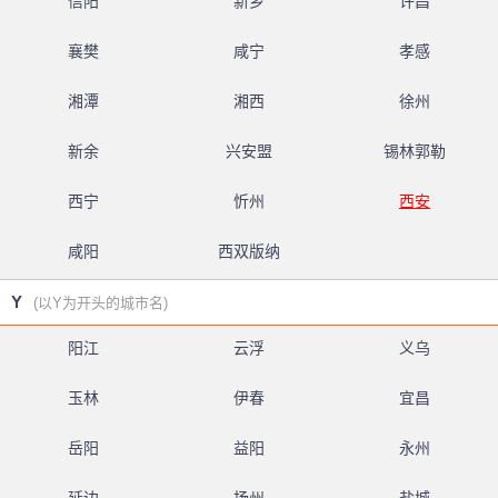
信阳
新乡
许昌
襄樊
咸宁
孝感
湘潭
湘西
徐州
新余
兴安盟
锡林郭勒
西宁
忻州
西安
咸阳
西双版纳
Y
(以Y为开头的城市名)
阳江
云浮
义乌
玉林
伊春
宜昌
岳阳
益阳
永州