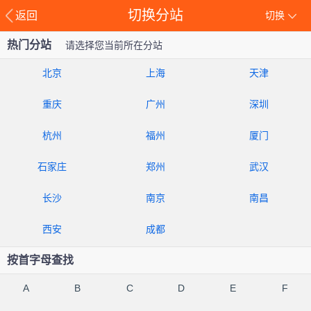
切换分站
返回
切换
热门分站
请选择您当前所在分站
北京
上海
天津
重庆
广州
深圳
杭州
福州
厦门
石家庄
郑州
武汉
长沙
南京
南昌
西安
成都
按首字母查找
A
B
C
D
E
F