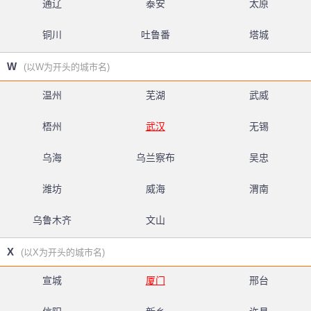
通辽
泰安
太原
铜川
吐鲁番
塔城
W
(以W为开头的城市名)
温州
芜湖
武威
梧州
武汉
无锡
乌海
乌兰察布
吴忠
潍坊
威海
渭南
乌鲁木齐
文山
X
(以X为开头的城市名)
宣城
厦门
邢台