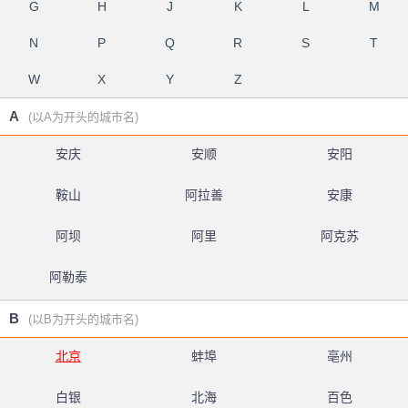
G
H
J
K
L
M
N
P
Q
R
S
T
W
X
Y
Z
A
(以A为开头的城市名)
安庆
安顺
安阳
鞍山
阿拉善
安康
阿坝
阿里
阿克苏
阿勒泰
B
(以B为开头的城市名)
北京
蚌埠
亳州
白银
北海
百色