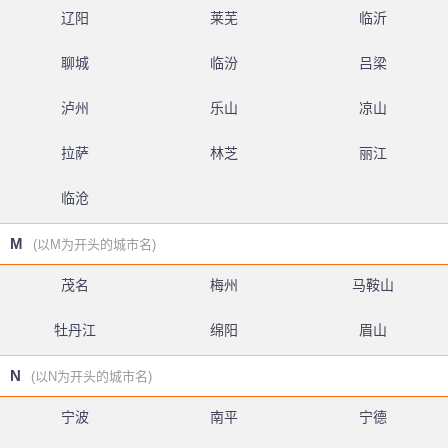
辽阳
莱芜
临沂
聊城
临汾
吕梁
泸州
乐山
凉山
拉萨
林芝
丽江
临沧
M
(以M为开头的城市名)
茂名
梅州
马鞍山
牡丹江
绵阳
眉山
N
(以N为开头的城市名)
宁波
南平
宁德