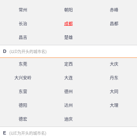
常州
朝阳
赤峰
长治
成都
昌都
昌吉
楚雄
D
(以D为开头的城市名)
东莞
定西
大庆
大兴安岭
大连
丹东
东营
德州
大同
德阳
达州
大理
德宏
迪庆
E
(以E为开头的城市名)