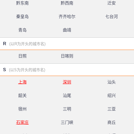
黔东南
黔西南
迁安
秦皇岛
齐齐哈尔
七台河
青岛
曲靖
R
(以R为开头的城市名)
日照
日喀则
S
(以S为开头的城市名)
上海
深圳
汕头
韶关
汕尾
绍兴
宿州
三明
三亚
石家庄
三门峡
商丘