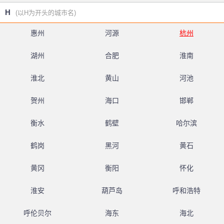
H
(以H为开头的城市名)
惠州
河源
杭州
湖州
合肥
淮南
淮北
黄山
河池
贺州
海口
邯郸
衡水
鹤壁
哈尔滨
鹤岗
黑河
黄石
黄冈
衡阳
怀化
淮安
葫芦岛
呼和浩特
呼伦贝尔
海东
海北