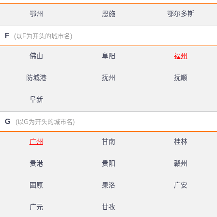
鄂州
恩施
鄂尔多斯
F
(以F为开头的城市名)
佛山
阜阳
福州
防城港
抚州
抚顺
阜新
G
(以G为开头的城市名)
广州
甘南
桂林
贵港
贵阳
赣州
固原
果洛
广安
广元
甘孜