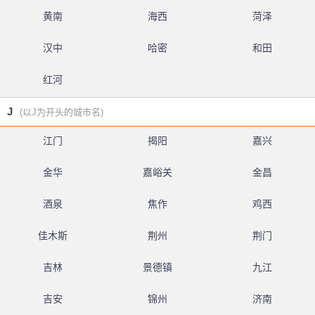
黄南
海西
菏泽
汉中
哈密
和田
红河
J
(以J为开头的城市名)
江门
揭阳
嘉兴
金华
嘉峪关
金昌
酒泉
焦作
鸡西
佳木斯
荆州
荆门
吉林
景德镇
九江
吉安
锦州
济南