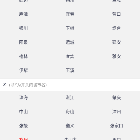
延边
扬州
盐城
鹰潭
宜春
营口
银川
玉树
烟台
阳泉
运城
延安
榆林
宜宾
雅安
伊犁
玉溪
Z
(以Z为开头的城市名)
珠海
湛江
肇庆
中山
舟山
漳州
张掖
遵义
张家口
郑州
驻马店
周口