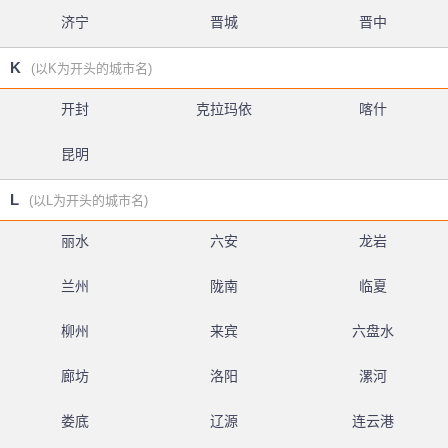
济宁
晋城
晋中
K
(以K为开头的城市名)
开封
克拉玛依
喀什
昆明
L
(以L为开头的城市名)
丽水
六安
龙岩
兰州
陇南
临夏
柳州
来宾
六盘水
廊坊
洛阳
漯河
娄底
辽源
连云港