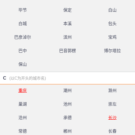
毕节
保定
白山
白城
本溪
包头
巴彦淖尔
滨州
宝鸡
巴中
巴音郭楞
博尔塔拉
保山
C
(以C为开头的城市名)
重庆
潮州
滁州
巢湖
池州
崇左
沧州
承德
长沙
常德
郴州
长春