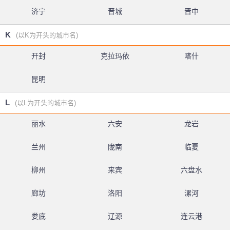
济宁
晋城
晋中
K
(以K为开头的城市名)
开封
克拉玛依
喀什
昆明
L
(以L为开头的城市名)
丽水
六安
龙岩
兰州
陇南
临夏
柳州
来宾
六盘水
廊坊
洛阳
漯河
娄底
辽源
连云港