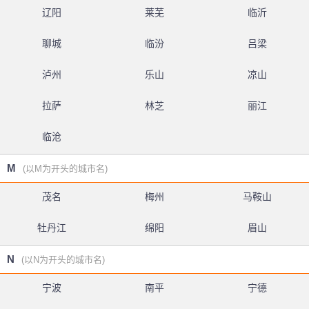
辽阳
莱芜
临沂
聊城
临汾
吕梁
泸州
乐山
凉山
拉萨
林芝
丽江
临沧
M
(以M为开头的城市名)
茂名
梅州
马鞍山
牡丹江
绵阳
眉山
N
(以N为开头的城市名)
宁波
南平
宁德