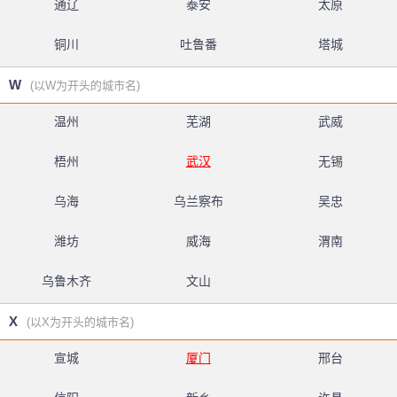
通辽
泰安
太原
铜川
吐鲁番
塔城
W
(以W为开头的城市名)
温州
芜湖
武威
梧州
武汉
无锡
乌海
乌兰察布
吴忠
潍坊
威海
渭南
乌鲁木齐
文山
X
(以X为开头的城市名)
宣城
厦门
邢台