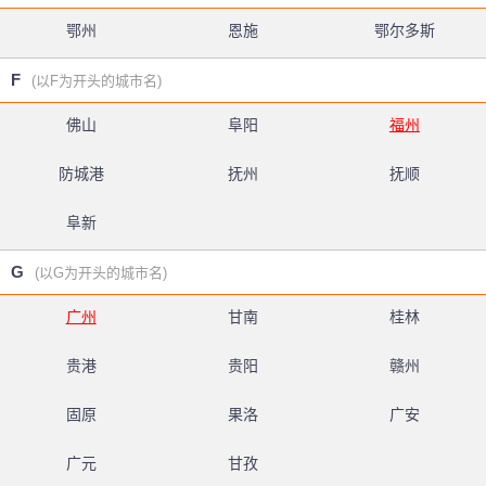
鄂州
恩施
鄂尔多斯
F
(以F为开头的城市名)
佛山
阜阳
福州
防城港
抚州
抚顺
阜新
G
(以G为开头的城市名)
广州
甘南
桂林
贵港
贵阳
赣州
固原
果洛
广安
广元
甘孜