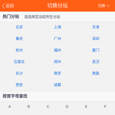
切换分站
返回
切换
热门分站
请选择您当前所在分站
北京
上海
天津
重庆
广州
深圳
杭州
福州
厦门
石家庄
郑州
武汉
长沙
南京
南昌
西安
成都
按首字母查找
A
B
C
D
E
F