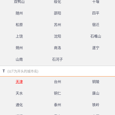
双鸭山
绥化
十堰
随州
邵阳
四平
松原
苏州
宿迁
上饶
沈阳
石嘴山
朔州
商洛
遂宁
山南
石河子
T
(以T为开头的城市名)
天津
台州
铜陵
天水
铜仁
唐山
通化
泰州
铁岭