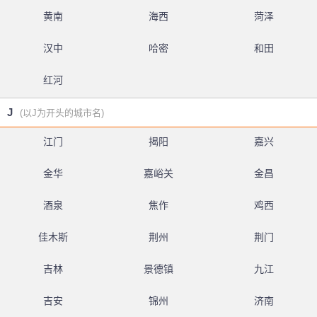
黄南
海西
菏泽
汉中
哈密
和田
红河
J
(以J为开头的城市名)
江门
揭阳
嘉兴
金华
嘉峪关
金昌
酒泉
焦作
鸡西
佳木斯
荆州
荆门
吉林
景德镇
九江
吉安
锦州
济南