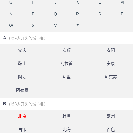
G
H
J
K
L
M
N
P
Q
R
S
T
W
X
Y
Z
A
(以A为开头的城市名)
安庆
安顺
安阳
鞍山
阿拉善
安康
阿坝
阿里
阿克苏
阿勒泰
B
(以B为开头的城市名)
北京
蚌埠
亳州
白银
北海
百色