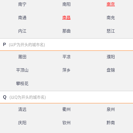
南宁
南阳
南京
南通
南昌
南充
内江
那曲
怒江
P
(以P为开头的城市名)
莆田
平凉
濮阳
平顶山
萍乡
盘锦
攀枝花
Q
(以Q为开头的城市名)
清远
衢州
泉州
庆阳
钦州
黔南