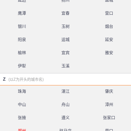
延边
扬州
盐城
鹰潭
宜春
营口
银川
玉树
烟台
阳泉
运城
延安
榆林
宜宾
雅安
伊犁
玉溪
Z
(以Z为开头的城市名)
珠海
湛江
肇庆
中山
舟山
漳州
张掖
遵义
张家口
郑州
驻马店
周口