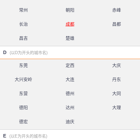
常州
朝阳
赤峰
长治
成都
昌都
昌吉
楚雄
D
(以D为开头的城市名)
东莞
定西
大庆
大兴安岭
大连
丹东
东营
德州
大同
德阳
达州
大理
德宏
迪庆
E
(以E为开头的城市名)