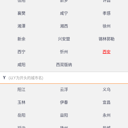
信阳
新乡
许昌
襄樊
咸宁
孝感
湘潭
湘西
徐州
新余
兴安盟
锡林郭勒
西宁
忻州
西安
咸阳
西双版纳
Y
(以Y为开头的城市名)
阳江
云浮
义乌
玉林
伊春
宜昌
岳阳
益阳
永州