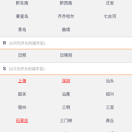
黔东南
黔西南
迁安
秦皇岛
齐齐哈尔
七台河
青岛
曲靖
R
(以R为开头的城市名)
日照
日喀则
S
(以S为开头的城市名)
上海
深圳
汕头
韶关
汕尾
绍兴
宿州
三明
三亚
石家庄
三门峡
商丘