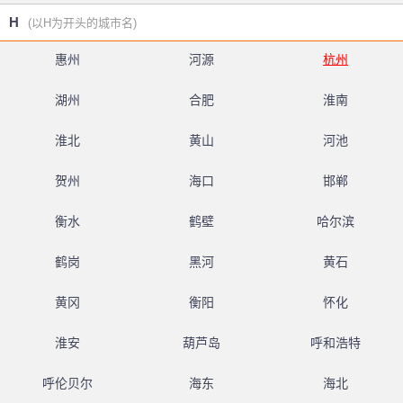
H
(以H为开头的城市名)
惠州
河源
杭州
湖州
合肥
淮南
淮北
黄山
河池
贺州
海口
邯郸
衡水
鹤壁
哈尔滨
鹤岗
黑河
黄石
黄冈
衡阳
怀化
淮安
葫芦岛
呼和浩特
呼伦贝尔
海东
海北