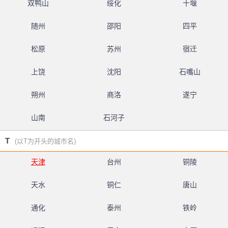
双鸭山
绥化
十堰
随州
邵阳
四平
松原
苏州
宿迁
上饶
沈阳
石嘴山
朔州
商洛
遂宁
山南
石河子
T
(以T为开头的城市名)
天津
台州
铜陵
天水
铜仁
唐山
通化
泰州
铁岭