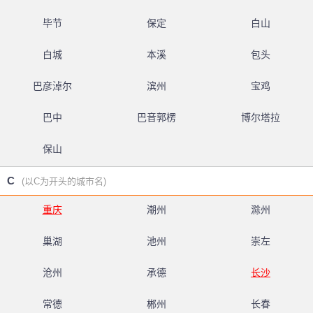
毕节
保定
白山
白城
本溪
包头
巴彦淖尔
滨州
宝鸡
巴中
巴音郭楞
博尔塔拉
保山
C
(以C为开头的城市名)
重庆
潮州
滁州
巢湖
池州
崇左
沧州
承德
长沙
常德
郴州
长春