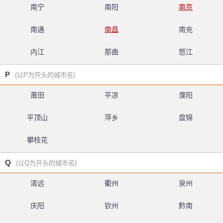
南宁
南阳
南京
南通
南昌
南充
内江
那曲
怒江
P
(以P为开头的城市名)
莆田
平凉
濮阳
平顶山
萍乡
盘锦
攀枝花
Q
(以Q为开头的城市名)
清远
衢州
泉州
庆阳
钦州
黔南