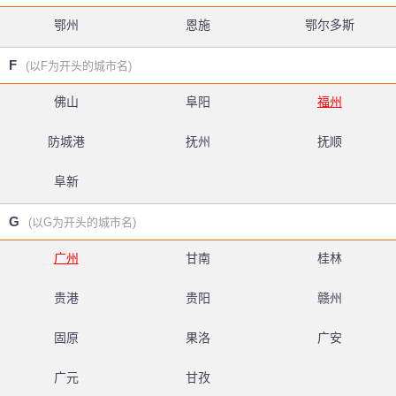
鄂州
恩施
鄂尔多斯
F
(以F为开头的城市名)
佛山
阜阳
福州
防城港
抚州
抚顺
阜新
G
(以G为开头的城市名)
广州
甘南
桂林
贵港
贵阳
赣州
固原
果洛
广安
广元
甘孜