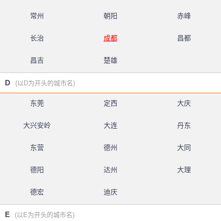
常州
朝阳
赤峰
长治
成都
昌都
昌吉
楚雄
D
(以D为开头的城市名)
东莞
定西
大庆
大兴安岭
大连
丹东
东营
德州
大同
德阳
达州
大理
德宏
迪庆
E
(以E为开头的城市名)