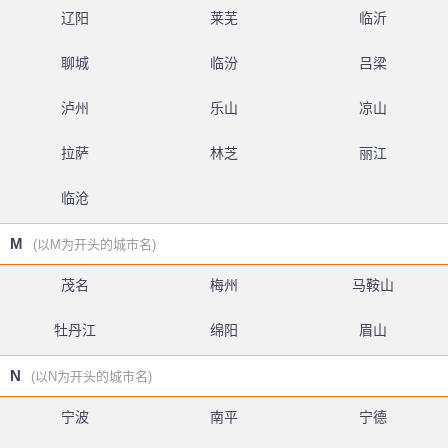
辽阳
莱芜
临沂
聊城
临汾
吕梁
泸州
乐山
凉山
拉萨
林芝
丽江
临沧
M
(以M为开头的城市名)
茂名
梅州
马鞍山
牡丹江
绵阳
眉山
N
(以N为开头的城市名)
宁波
南平
宁德