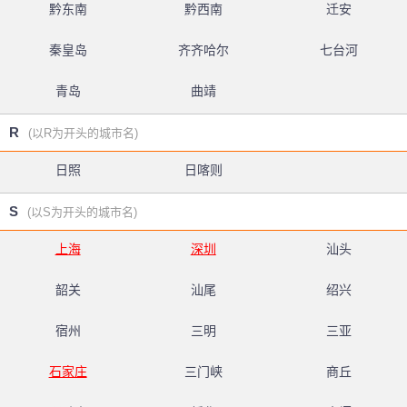
黔东南
黔西南
迁安
秦皇岛
齐齐哈尔
七台河
青岛
曲靖
R
(以R为开头的城市名)
日照
日喀则
S
(以S为开头的城市名)
上海
深圳
汕头
韶关
汕尾
绍兴
宿州
三明
三亚
石家庄
三门峡
商丘