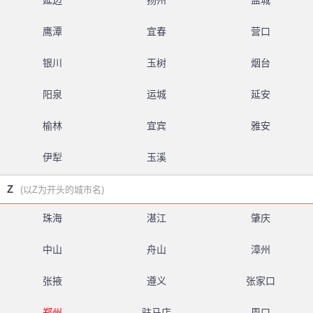
延边
扬州
盐城
鹰潭
宜春
营口
银川
玉树
烟台
阳泉
运城
延安
榆林
宜宾
雅安
伊犁
玉溪
Z
(以Z为开头的城市名)
珠海
湛江
肇庆
中山
舟山
漳州
张掖
遵义
张家口
郑州
驻马店
周口