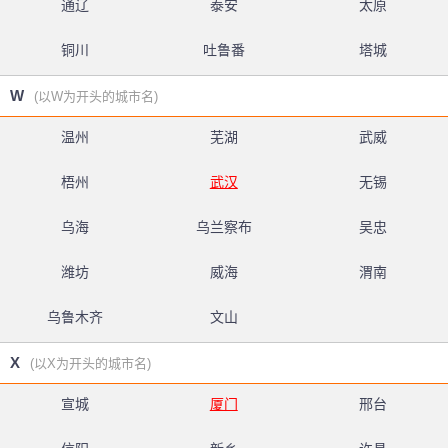
通辽
泰安
太原
铜川
吐鲁番
塔城
W
(以W为开头的城市名)
温州
芜湖
武威
梧州
武汉
无锡
乌海
乌兰察布
吴忠
潍坊
威海
渭南
乌鲁木齐
文山
X
(以X为开头的城市名)
宣城
厦门
邢台