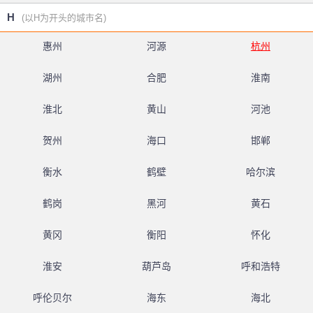
H
(以H为开头的城市名)
惠州
河源
杭州
湖州
合肥
淮南
淮北
黄山
河池
贺州
海口
邯郸
衡水
鹤壁
哈尔滨
鹤岗
黑河
黄石
黄冈
衡阳
怀化
淮安
葫芦岛
呼和浩特
呼伦贝尔
海东
海北