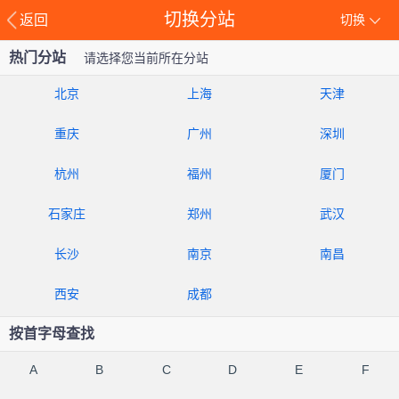
切换分站
返回
切换
热门分站
请选择您当前所在分站
北京
上海
天津
重庆
广州
深圳
杭州
福州
厦门
石家庄
郑州
武汉
长沙
南京
南昌
西安
成都
按首字母查找
A
B
C
D
E
F