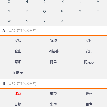
G
H
J
K
L
M
N
P
Q
R
S
T
W
X
Y
Z
A
(以A为开头的城市名)
安庆
安顺
安阳
鞍山
阿拉善
安康
阿坝
阿里
阿克苏
阿勒泰
B
(以B为开头的城市名)
北京
蚌埠
亳州
白银
北海
百色