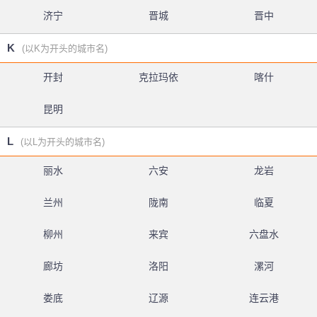
济宁
晋城
晋中
K
(以K为开头的城市名)
开封
克拉玛依
喀什
昆明
L
(以L为开头的城市名)
丽水
六安
龙岩
兰州
陇南
临夏
柳州
来宾
六盘水
廊坊
洛阳
漯河
娄底
辽源
连云港