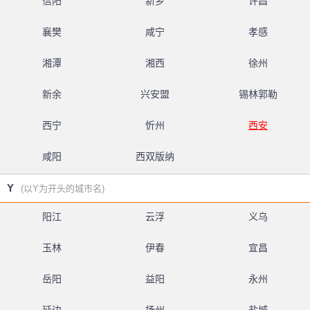
信阳
新乡
许昌
襄樊
咸宁
孝感
湘潭
湘西
徐州
新余
兴安盟
锡林郭勒
西宁
忻州
西安
咸阳
西双版纳
Y
(以Y为开头的城市名)
阳江
云浮
义乌
玉林
伊春
宜昌
岳阳
益阳
永州