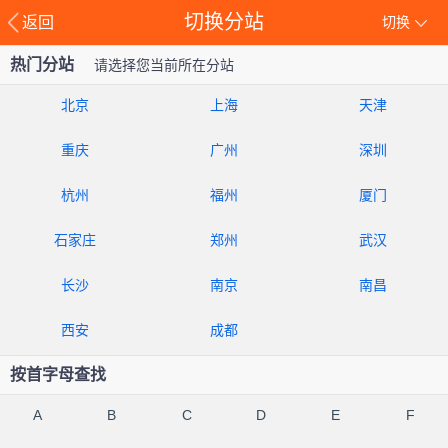
切换分站
返回
切换
热门分站
请选择您当前所在分站
北京
上海
天津
重庆
广州
深圳
杭州
福州
厦门
石家庄
郑州
武汉
长沙
南京
南昌
西安
成都
按首字母查找
A
B
C
D
E
F