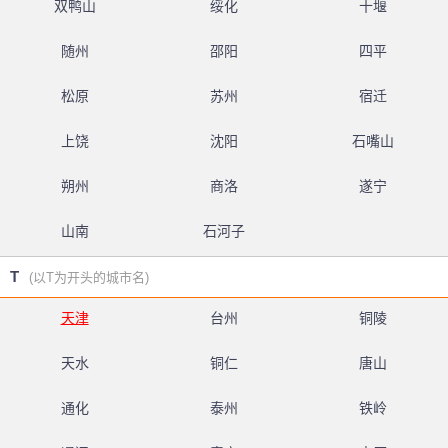
双鸭山
绥化
十堰
随州
邵阳
四平
松原
苏州
宿迁
上饶
沈阳
石嘴山
朔州
商洛
遂宁
山南
石河子
T
(以T为开头的城市名)
天津
台州
铜陵
天水
铜仁
唐山
通化
泰州
铁岭