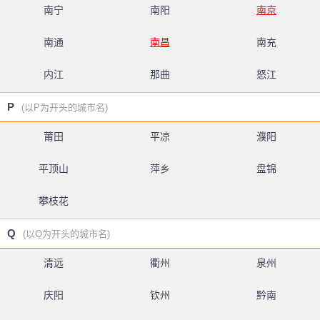
南宁
南阳
南京
南通
南昌
南充
内江
那曲
怒江
P
(以P为开头的城市名)
莆田
平凉
濮阳
平顶山
萍乡
盘锦
攀枝花
Q
(以Q为开头的城市名)
清远
衢州
泉州
庆阳
钦州
黔南