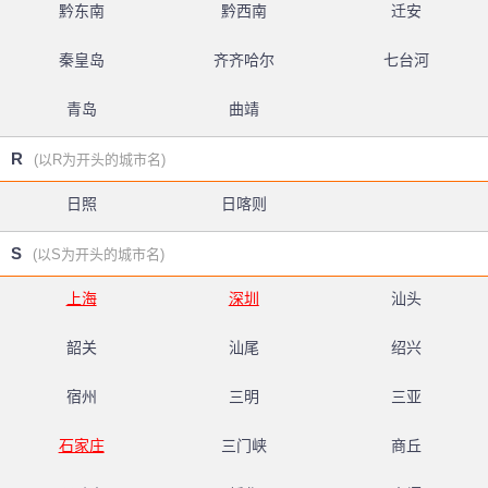
黔东南
黔西南
迁安
秦皇岛
齐齐哈尔
七台河
青岛
曲靖
R
(以R为开头的城市名)
日照
日喀则
S
(以S为开头的城市名)
上海
深圳
汕头
韶关
汕尾
绍兴
宿州
三明
三亚
石家庄
三门峡
商丘