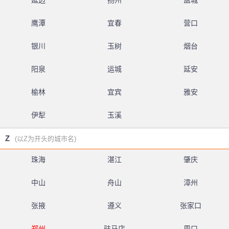
延边
扬州
盐城
鹰潭
宜春
营口
银川
玉树
烟台
阳泉
运城
延安
榆林
宜宾
雅安
伊犁
玉溪
Z
(以Z为开头的城市名)
珠海
湛江
肇庆
中山
舟山
漳州
张掖
遵义
张家口
郑州
驻马店
周口