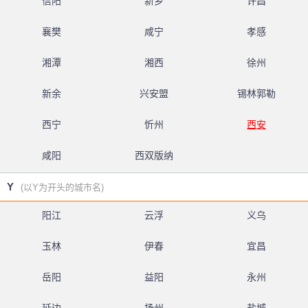
信阳
新乡
许昌
襄樊
咸宁
孝感
湘潭
湘西
徐州
新余
兴安盟
锡林郭勒
西宁
忻州
西安
咸阳
西双版纳
Y
(以Y为开头的城市名)
阳江
云浮
义乌
玉林
伊春
宜昌
岳阳
益阳
永州