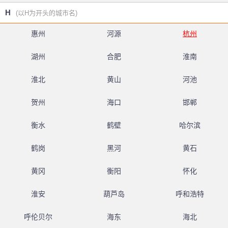
H
(以H为开头的城市名)
惠州
河源
杭州
湖州
合肥
淮南
淮北
黄山
河池
贺州
海口
邯郸
衡水
鹤壁
哈尔滨
鹤岗
黑河
黄石
黄冈
衡阳
怀化
淮安
葫芦岛
呼和浩特
呼伦贝尔
海东
海北