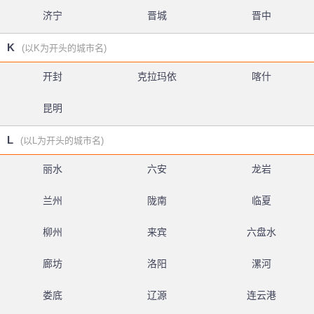
济宁
晋城
晋中
K
(以K为开头的城市名)
开封
克拉玛依
喀什
昆明
L
(以L为开头的城市名)
丽水
六安
龙岩
兰州
陇南
临夏
柳州
来宾
六盘水
廊坊
洛阳
漯河
娄底
辽源
连云港