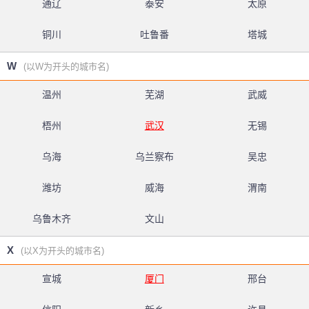
通辽
泰安
太原
铜川
吐鲁番
塔城
W
(以W为开头的城市名)
温州
芜湖
武威
梧州
武汉
无锡
乌海
乌兰察布
吴忠
潍坊
威海
渭南
乌鲁木齐
文山
X
(以X为开头的城市名)
宣城
厦门
邢台