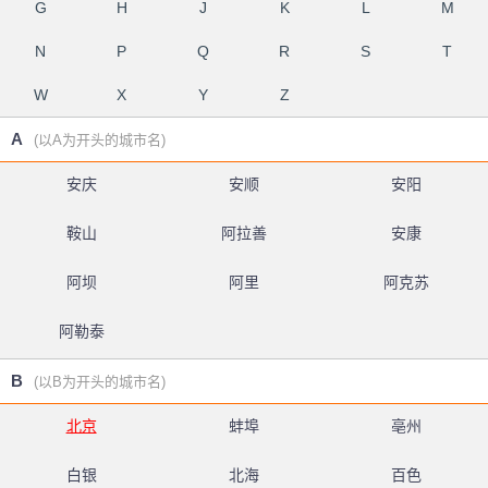
G
H
J
K
L
M
N
P
Q
R
S
T
W
X
Y
Z
A
(以A为开头的城市名)
安庆
安顺
安阳
鞍山
阿拉善
安康
阿坝
阿里
阿克苏
阿勒泰
B
(以B为开头的城市名)
北京
蚌埠
亳州
白银
北海
百色