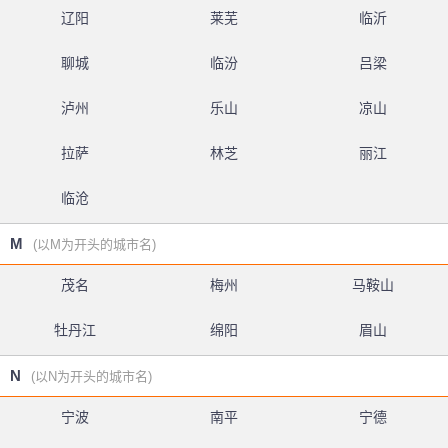
辽阳
莱芜
临沂
聊城
临汾
吕梁
泸州
乐山
凉山
拉萨
林芝
丽江
临沧
M
(以M为开头的城市名)
茂名
梅州
马鞍山
牡丹江
绵阳
眉山
N
(以N为开头的城市名)
宁波
南平
宁德