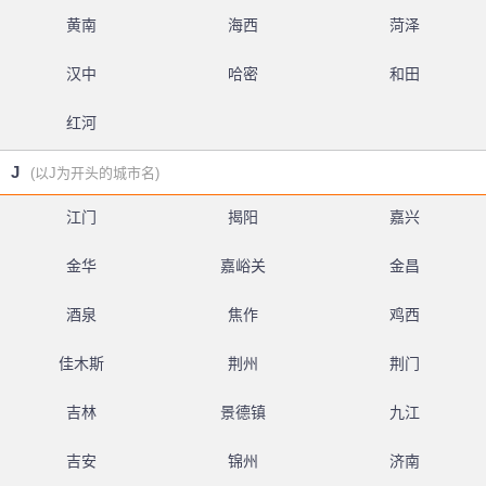
黄南
海西
菏泽
汉中
哈密
和田
红河
J
(以J为开头的城市名)
江门
揭阳
嘉兴
金华
嘉峪关
金昌
酒泉
焦作
鸡西
佳木斯
荆州
荆门
吉林
景德镇
九江
吉安
锦州
济南