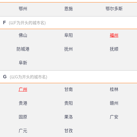
鄂州
恩施
鄂尔多斯
F
(以F为开头的城市名)
佛山
阜阳
福州
防城港
抚州
抚顺
阜新
G
(以G为开头的城市名)
广州
甘南
桂林
贵港
贵阳
赣州
固原
果洛
广安
广元
甘孜