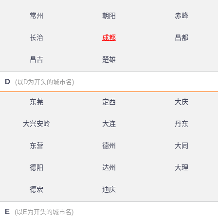
常州
朝阳
赤峰
长治
成都
昌都
昌吉
楚雄
D
(以D为开头的城市名)
东莞
定西
大庆
大兴安岭
大连
丹东
东营
德州
大同
德阳
达州
大理
德宏
迪庆
E
(以E为开头的城市名)