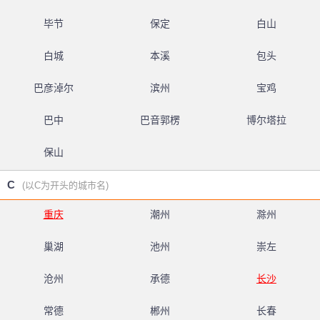
毕节
保定
白山
白城
本溪
包头
巴彦淖尔
滨州
宝鸡
巴中
巴音郭楞
博尔塔拉
保山
C
(以C为开头的城市名)
重庆
潮州
滁州
巢湖
池州
崇左
沧州
承德
长沙
常德
郴州
长春