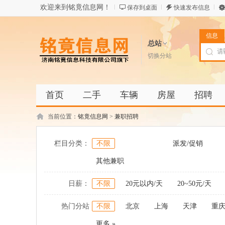
欢迎来到铭竟信息网！
保存到桌面
快速发布信息
信息
总站
切换分站
首页
二手
车辆
房屋
招聘
当前位置：
铭竟信息网
>
兼职招聘
栏目分类：
不限
派发/促销
其他兼职
日薪：
不限
20元以内/天
20~50元/天
热门分站
不限
北京
上海
天津
重
更多 »