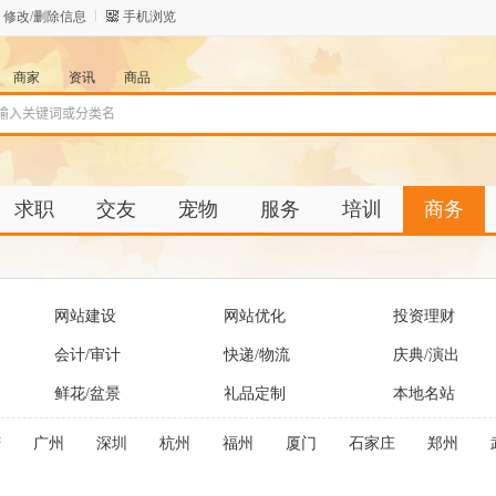
修改/删除信息
手机浏览
商家
资讯
商品
求职
交友
宠物
服务
培训
商务
网站建设
网站优化
投资理财
会计/审计
快递/物流
庆典/演出
鲜花/盆景
礼品定制
本地名站
庆
广州
深圳
杭州
福州
厦门
石家庄
郑州