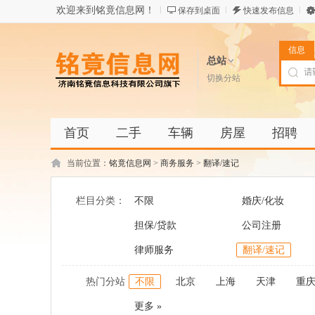
欢迎来到铭竟信息网！
保存到桌面
快速发布信息
信息
总站
切换分站
首页
二手
车辆
房屋
招聘
当前位置：
铭竟信息网
>
商务服务
>
翻译/速记
栏目分类：
不限
婚庆/化妆
担保/贷款
公司注册
律师服务
翻译/速记
热门分站
不限
北京
上海
天津
重
更多 »