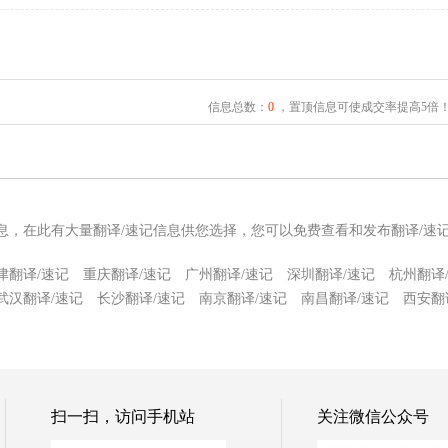
信息总数：
0
，置顶信息可使成交率提高5倍
信息，在此有大量翻译/速记信息供您选择，您可以免费查看和发布翻译/速
津翻译/速记
重庆翻译/速记
广州翻译/速记
深圳翻译/速记
杭州翻译
武汉翻译/速记
长沙翻译/速记
南京翻译/速记
南昌翻译/速记
西安翻
扫一扫，访问手机站
关注微信公众号