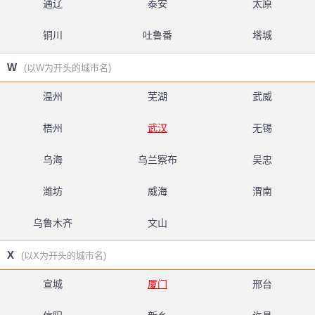
通辽
泰安
太原
铜川
吐鲁番
塔城
W
(以W为开头的城市名)
温州
芜湖
武威
梧州
武汉
无锡
乌海
乌兰察布
吴忠
潍坊
威海
渭南
乌鲁木齐
文山
X
(以X为开头的城市名)
宣城
厦门
邢台