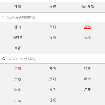
鄂州
恩施
鄂尔多斯
F
(以F为开头的城市名)
佛山
阜阳
福州
防城港
抚州
抚顺
阜新
G
(以G为开头的城市名)
广州
甘南
桂林
贵港
贵阳
赣州
固原
果洛
广安
广元
甘孜