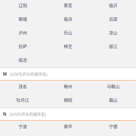
辽阳
莱芜
临沂
聊城
临汾
吕梁
泸州
乐山
凉山
拉萨
林芝
丽江
临沧
M
(以M为开头的城市名)
茂名
梅州
马鞍山
牡丹江
绵阳
眉山
N
(以N为开头的城市名)
宁波
南平
宁德