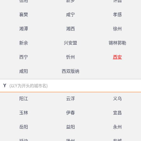
信阳
新乡
许昌
襄樊
咸宁
孝感
湘潭
湘西
徐州
新余
兴安盟
锡林郭勒
西宁
忻州
西安
咸阳
西双版纳
Y
(以Y为开头的城市名)
阳江
云浮
义乌
玉林
伊春
宜昌
岳阳
益阳
永州