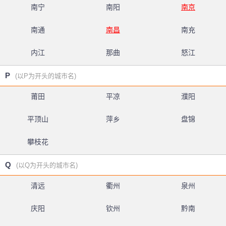
南宁
南阳
南京
南通
南昌
南充
内江
那曲
怒江
P
(以P为开头的城市名)
莆田
平凉
濮阳
平顶山
萍乡
盘锦
攀枝花
Q
(以Q为开头的城市名)
清远
衢州
泉州
庆阳
钦州
黔南