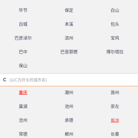
毕节
保定
白山
白城
本溪
包头
巴彦淖尔
滨州
宝鸡
巴中
巴音郭楞
博尔塔拉
保山
C
(以C为开头的城市名)
重庆
潮州
滁州
巢湖
池州
崇左
沧州
承德
长沙
常德
郴州
长春