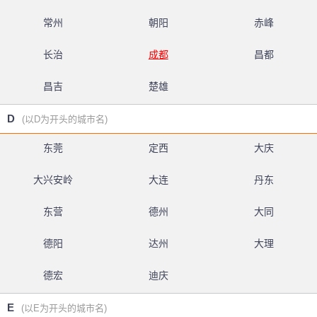
常州
朝阳
赤峰
长治
成都
昌都
昌吉
楚雄
D
(以D为开头的城市名)
东莞
定西
大庆
大兴安岭
大连
丹东
东营
德州
大同
德阳
达州
大理
德宏
迪庆
E
(以E为开头的城市名)