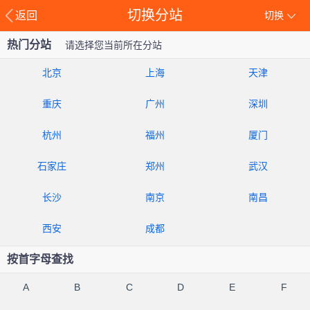
切换分站
返回
切换
热门分站
请选择您当前所在分站
北京
上海
天津
重庆
广州
深圳
杭州
福州
厦门
石家庄
郑州
武汉
长沙
南京
南昌
西安
成都
按首字母查找
A
B
C
D
E
F