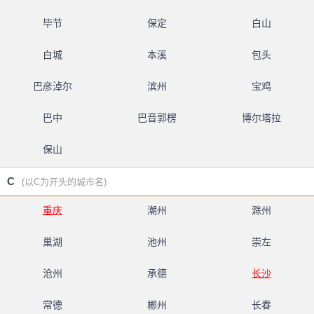
毕节
保定
白山
白城
本溪
包头
巴彦淖尔
滨州
宝鸡
巴中
巴音郭楞
博尔塔拉
保山
C
(以C为开头的城市名)
重庆
潮州
滁州
巢湖
池州
崇左
沧州
承德
长沙
常德
郴州
长春