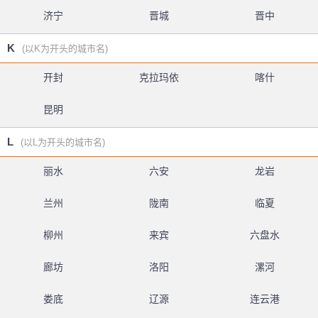
济宁
晋城
晋中
K
(以K为开头的城市名)
开封
克拉玛依
喀什
昆明
L
(以L为开头的城市名)
丽水
六安
龙岩
兰州
陇南
临夏
柳州
来宾
六盘水
廊坊
洛阳
漯河
娄底
辽源
连云港