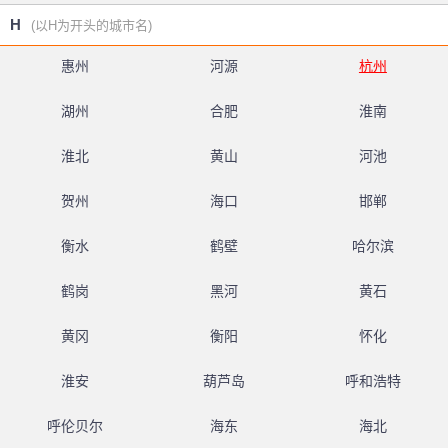
H
(以H为开头的城市名)
惠州
河源
杭州
湖州
合肥
淮南
淮北
黄山
河池
贺州
海口
邯郸
衡水
鹤壁
哈尔滨
鹤岗
黑河
黄石
黄冈
衡阳
怀化
淮安
葫芦岛
呼和浩特
呼伦贝尔
海东
海北