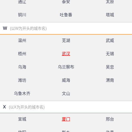
通辽
泰安
太原
铜川
吐鲁番
塔城
W
(以W为开头的城市名)
温州
芜湖
武威
梧州
武汉
无锡
乌海
乌兰察布
吴忠
潍坊
威海
渭南
乌鲁木齐
文山
X
(以X为开头的城市名)
宣城
厦门
邢台