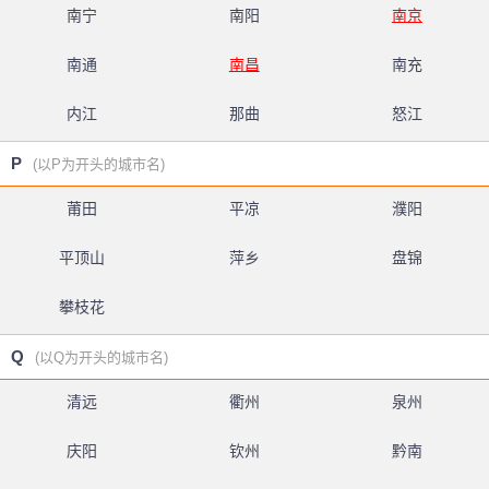
南宁
南阳
南京
南通
南昌
南充
内江
那曲
怒江
P
(以P为开头的城市名)
莆田
平凉
濮阳
平顶山
萍乡
盘锦
攀枝花
Q
(以Q为开头的城市名)
清远
衢州
泉州
庆阳
钦州
黔南