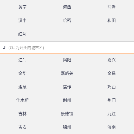
黄南
海西
菏泽
汉中
哈密
和田
红河
J
(以J为开头的城市名)
江门
揭阳
嘉兴
金华
嘉峪关
金昌
酒泉
焦作
鸡西
佳木斯
荆州
荆门
吉林
景德镇
九江
吉安
锦州
济南