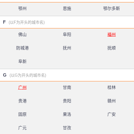
鄂州
恩施
鄂尔多斯
F
(以F为开头的城市名)
佛山
阜阳
福州
防城港
抚州
抚顺
阜新
G
(以G为开头的城市名)
广州
甘南
桂林
贵港
贵阳
赣州
固原
果洛
广安
广元
甘孜