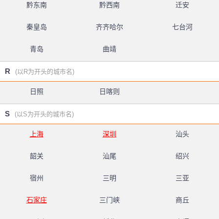
黔东南
黔西南
迁安
秦皇岛
齐齐哈尔
七台河
青岛
曲靖
R
(以R为开头的城市名)
日照
日喀则
S
(以S为开头的城市名)
上海
深圳
汕头
韶关
汕尾
绍兴
宿州
三明
三亚
石家庄
三门峡
商丘