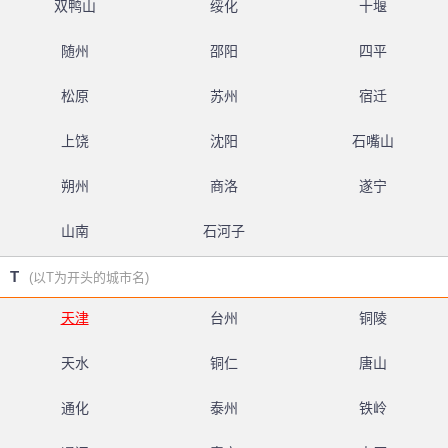
双鸭山
绥化
十堰
随州
邵阳
四平
松原
苏州
宿迁
上饶
沈阳
石嘴山
朔州
商洛
遂宁
山南
石河子
T
(以T为开头的城市名)
天津
台州
铜陵
天水
铜仁
唐山
通化
泰州
铁岭