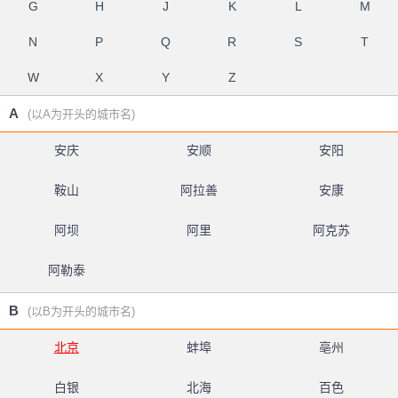
G
H
J
K
L
M
N
P
Q
R
S
T
W
X
Y
Z
A
(以A为开头的城市名)
安庆
安顺
安阳
鞍山
阿拉善
安康
阿坝
阿里
阿克苏
阿勒泰
B
(以B为开头的城市名)
北京
蚌埠
亳州
白银
北海
百色