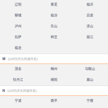
辽阳
莱芜
临沂
聊城
临汾
吕梁
泸州
乐山
凉山
拉萨
林芝
丽江
临沧
M
(以M为开头的城市名)
茂名
梅州
马鞍山
牡丹江
绵阳
眉山
N
(以N为开头的城市名)
宁波
南平
宁德