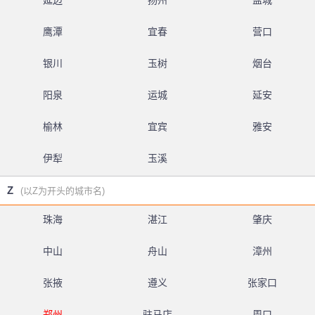
延边
扬州
盐城
鹰潭
宜春
营口
银川
玉树
烟台
阳泉
运城
延安
榆林
宜宾
雅安
伊犁
玉溪
Z
(以Z为开头的城市名)
珠海
湛江
肇庆
中山
舟山
漳州
张掖
遵义
张家口
郑州
驻马店
周口