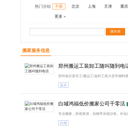
热门分站
不限
北京
上海
天津
重
更多 »
搬家服务信息
郑州搬运工装卸工随叫随到电
郑州各区装车工/搬运工/临时工装大货车物料
金水
白城鸿福低价搬家公司干零活
专业搬家，拆装家俱，抬钢琴冰箱沙发。长短
白城