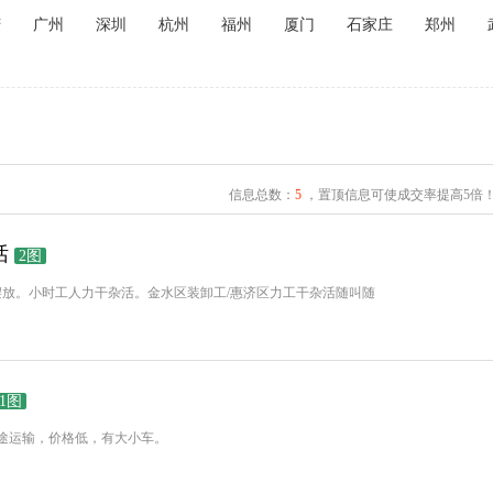
庆
广州
深圳
杭州
福州
厦门
石家庄
郑州
信息总数：
5
，置顶信息可使成交率提高5倍
话
2图
摆放。小时工人力干杂活。金水区装卸工/惠济区力工干杂活随叫随
1图
途运输，价格低，有大小车。