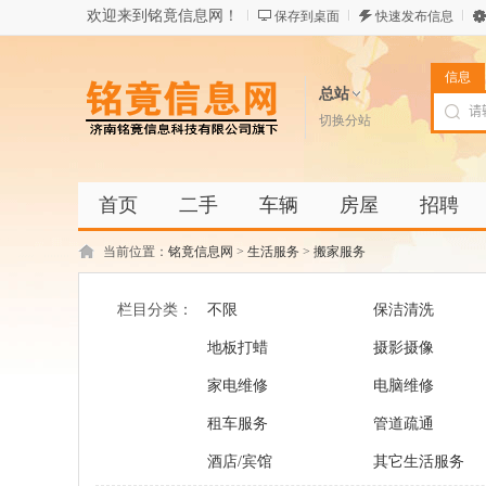
欢迎来到铭竟信息网！
保存到桌面
快速发布信息
信息
总站
切换分站
首页
二手
车辆
房屋
招聘
当前位置：
铭竟信息网
>
生活服务
>
搬家服务
栏目分类：
不限
保洁清洗
地板打蜡
摄影摄像
家电维修
电脑维修
租车服务
管道疏通
酒店/宾馆
其它生活服务